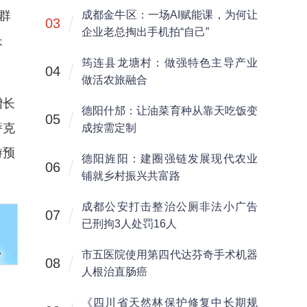
群
成都金牛区：一场AI赋能课，为何让
03
企业老总掏出手机拍“自己”
长
筠连县龙塘村：做强特色主导产业
04
做活农旅融合
增长
德阳什邡：让油菜育种从靠天吃饭变
05
萨克
成按需定制
游预
德阳旌阳：建圈强链发展现代农业
06
铺就乡村振兴共富路
成都公安打击整治公厕非法小广告
07
已刑拘3人处罚16人
市五医院使用第四代达芬奇手术机器
08
人根治直肠癌
《四川省天然林保护修复中长期规