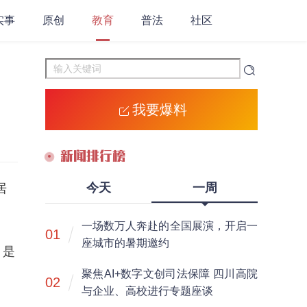
实事
原创
教育
普法
社区
我要爆料
新闻排行榜
今天
一周
居
一场数万人奔赴的全国展演，开启一
01
座城市的暑期邀约
，是
聚焦AI+数字文创司法保障 四川高院
02
与企业、高校进行专题座谈