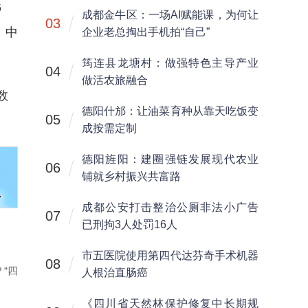
6
成都金牛区：一场AI赋能课，为何让
03
、中
企业老总掏出手机拍“自己”
筠连县龙塘村：做强特色主导产业
04
做活农旅融合
数
德阳什邡：让油菜育种从靠天吃饭变
05
成按需定制
德阳旌阳：建圈强链发展现代农业
06
铺就乡村振兴共富路
成都公安打击整治公厕非法小广告
07
已刑拘3人处罚16人
市五医院使用第四代达芬奇手术机器
08
“四
人根治直肠癌
《四川省天然林保护修复中长期规