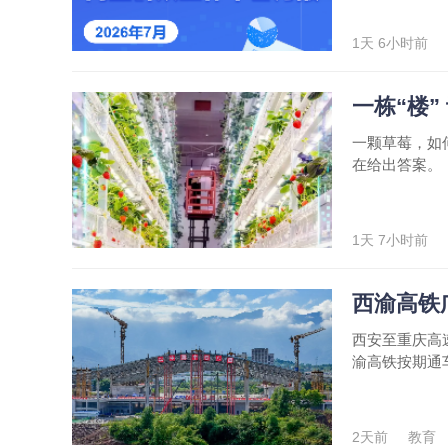
1天 6小时前
一栋“楼”
一颗草莓，如
在给出答案。
1天 7小时前
西渝高铁
西安至重庆高
渝高铁按期通
2天前
教育