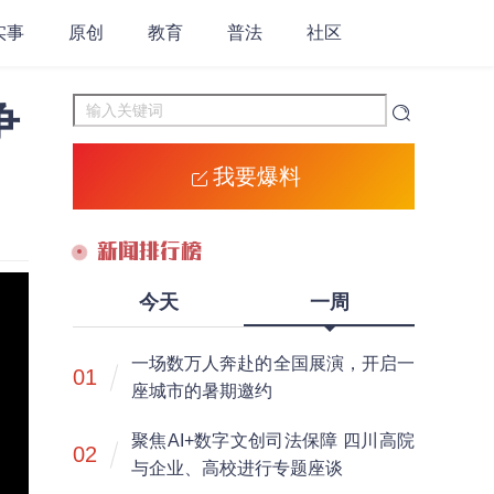
实事
原创
教育
普法
社区
争
我要爆料
新闻排行榜
今天
一周
一场数万人奔赴的全国展演，开启一
01
座城市的暑期邀约
聚焦AI+数字文创司法保障 四川高院
02
与企业、高校进行专题座谈