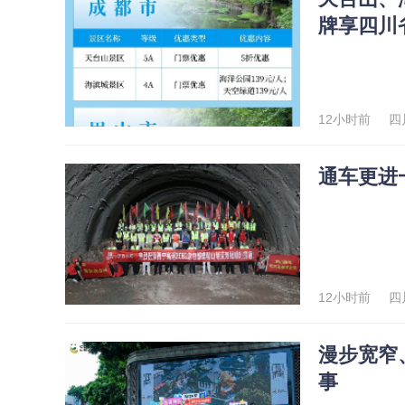
牌享四川
12小时前
四
通车更进
12小时前
四
漫步宽窄
事