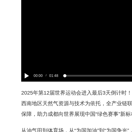
00:00
01:48
/
2025年第12届世界运动会进入最后3天倒计
西南地区天然气资源与技术为依托，全产业链
保障，助力成都向世界展现中国“绿色赛事”新标
从油气田到体育场，从“为国加油”到“为国争光