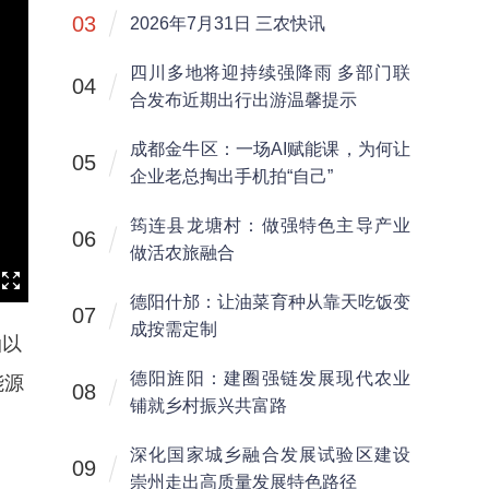
03
2026年7月31日 三农快讯
四川多地将迎持续强降雨 多部门联
04
合发布近期出行出游温馨提示
成都金牛区：一场AI赋能课，为何让
05
企业老总掏出手机拍“自己”
筠连县龙塘村：做强特色主导产业
06
做活农旅融合
德阳什邡：让油菜育种从靠天吃饭变
07
成按需定制
油以
德阳旌阳：建圈强链发展现代农业
能源
08
铺就乡村振兴共富路
深化国家城乡融合发展试验区建设
09
崇州走出高质量发展特色路径