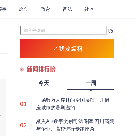
实事
原创
教育
普法
社区
我要爆料
新闻排行榜
今天
一周
川
一场数万人奔赴的全国展演，开启一
接
01
座城市的暑期邀约
位
聚焦AI+数字文创司法保障 四川高院
02
与企业、高校进行专题座谈