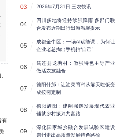
、
03
2026年7月31日 三农快讯
统
四川多地将迎持续强降雨 多部门联
04
笔
合发布近期出行出游温馨提示
条
成都金牛区：一场AI赋能课，为何让
05
企业老总掏出手机拍“自己”
筠连县龙塘村：做强特色主导产业
06
做活农旅融合
构、
德阳什邡：让油菜育种从靠天吃饭变
07
成按需定制
德阳旌阳：建圈强链发展现代农业
08
铺就乡村振兴共富路
者有
深化国家城乡融合发展试验区建设
09
免
崇州走出高质量发展特色路径