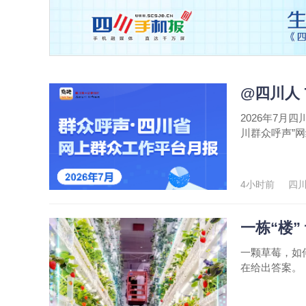
@四川人
2026年7
川群众呼声”
4小时前
四
一栋“楼”
一颗草莓，如
在给出答案。