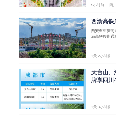
5小时前
四
西渝高铁
西安至重庆高
渝高铁按期通
1天 2小时前
天台山、
牌享四川
1天 3小时前